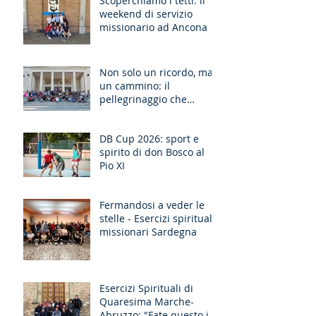
Scoperchiamo i tetti: il
weekend di servizio
missionario ad Ancona
Non solo un ricordo, ma
un cammino: il
pellegrinaggio che
unisce le generazioni
DB Cup 2026: sport e
spirito di don Bosco al
Pio XI
Fermandosi a veder le
stelle - Esercizi spirituali
missionari Sardegna
Esercizi Spirituali di
Quaresima Marche-
Abruzzo: "Fate questo in