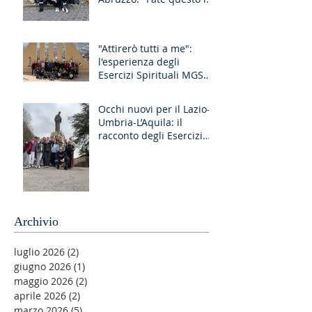
memoria di me!"
"Attirerò tutti a me":
l'esperienza degli
Esercizi Spirituali MGS
Liguria-Toscana e GR
Discernimento
Occhi nuovi per il Lazio-
Umbria-L’Aquila: il
racconto degli Esercizi
Spirituali MGS a Fiuggi
Archivio
luglio 2026
(2)
2 post
giugno 2026
(1)
1 post
maggio 2026
(2)
2 post
aprile 2026
(2)
2 post
marzo 2026
(5)
5 post