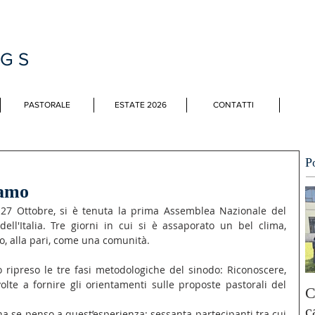
MGS
PASTORALE
ESTATE 2026
CONTATTI
P
ramo
 27 Ottobre, si è tenuta la prima Assemblea Nazionale del 
ll'Italia. Tre giorni in cui si è assaporato un bel clima, 
co, alla pari, come una comunità.
 ripreso le tre fasi metodologiche del sinodo: Riconoscere, 
olte a fornire gli orientamenti sulle proposte pastorali del 
C
c
na se penso a quest’esperienza: sessanta partecipanti tra cui 