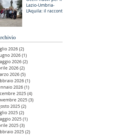
Lazio-Umbria-
GR Discernimento
L’Aquila: il racconto
degli Esercizi
Spirituali MGS a
Fiuggi
rchivio
glio 2026
(2)
2 post
iugno 2026
(1)
1 post
aggio 2026
(2)
2 post
rile 2026
(2)
2 post
arzo 2026
(5)
5 post
ebbraio 2026
(1)
1 post
ennaio 2026
(1)
1 post
icembre 2025
(4)
4 post
ovembre 2025
(3)
3 post
gosto 2025
(2)
2 post
glio 2025
(2)
2 post
aggio 2025
(1)
1 post
rile 2025
(3)
3 post
ebbraio 2025
(2)
2 post