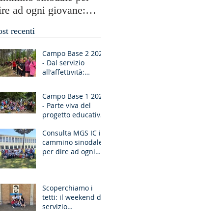
ire ad ogni giovane:
testimonianze globali e
Ragazzo, dico a te,
periferie umane
ost recenti
lzati!”
Campo Base 2 2026
- Dal servizio
all'affettività:
piccoli passi di
crescita
Campo Base 1 2026
- Parte viva del
progetto educativo
di don Bosco
Consulta MGS IC in
cammino sinodale
per dire ad ogni
giovane: “Ragazzo,
dico a te, Alzati!”
Scoperchiamo i
tetti: il weekend di
servizio
missionario ad