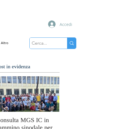
Accedi
Altro
ost in evidenza
onsulta MGS IC in
Cuori disarmati: il
ammino sinodale per
viaggio di MissioLab tra