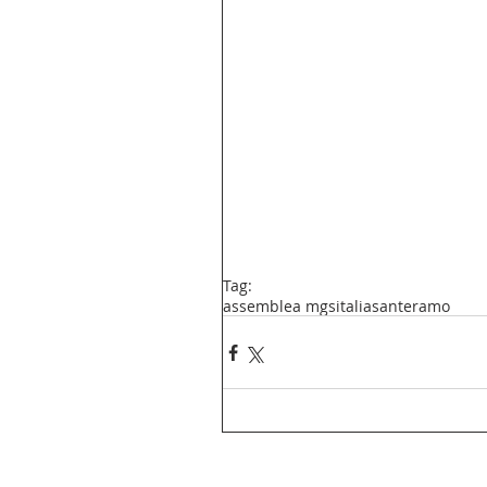
Tag:
assemblea mgs
italia
santeramo