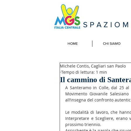
SPAZIO
HOME
CHI SIAMO
Michele Contis, Cagliari san Paolo
Tempo di lettura: 1 min
Il cammino di Sante
A Santeramo in Colle, dal 25 al
Movimento Giovanile Salesiano de
all’insegna del confronto autenti
Le modalità di lavoro, che hanno
Interpretare e Scegliere, erano v
prossimo triennio.
Arricchente è la parola che risuo