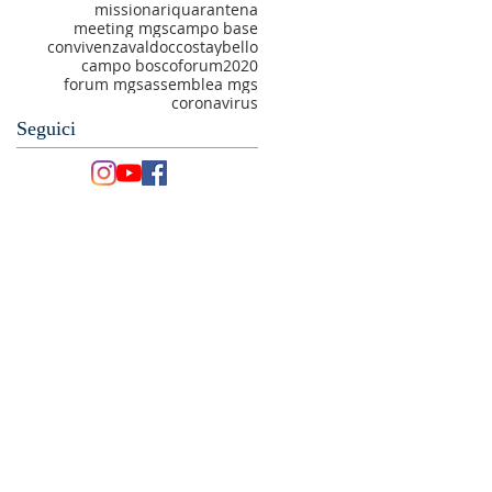
missionari
quarantena
meeting mgs
campo base
convivenza
valdocco
staybello
campo bosco
forum2020
forum mgs
assemblea mgs
coronavirus
Seguici