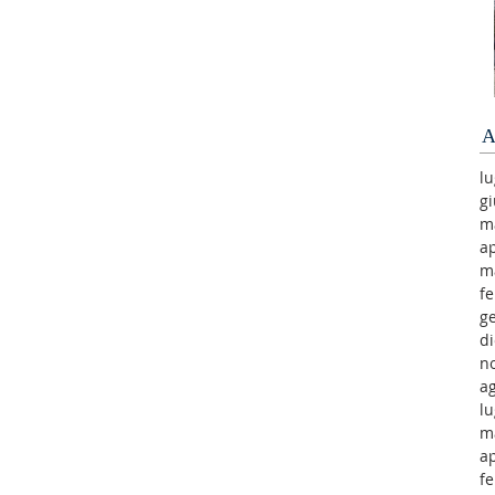
A
lu
g
m
ap
m
f
g
d
n
a
lu
m
ap
f