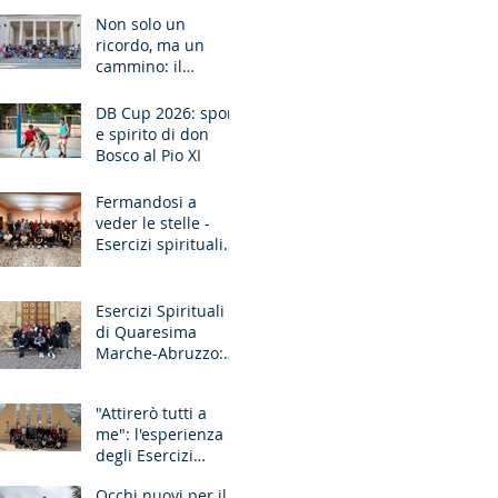
Ancona
Non solo un
ricordo, ma un
cammino: il
pellegrinaggio che
unisce le
DB Cup 2026: sport
generazioni
e spirito di don
Bosco al Pio XI
Fermandosi a
veder le stelle -
Esercizi spirituali
missionari
Sardegna
Esercizi Spirituali
di Quaresima
Marche-Abruzzo:
"Fate questo in
memoria di me!"
"Attirerò tutti a
me": l'esperienza
degli Esercizi
Spirituali MGS
Occhi nuovi per il
Liguria-Toscana e