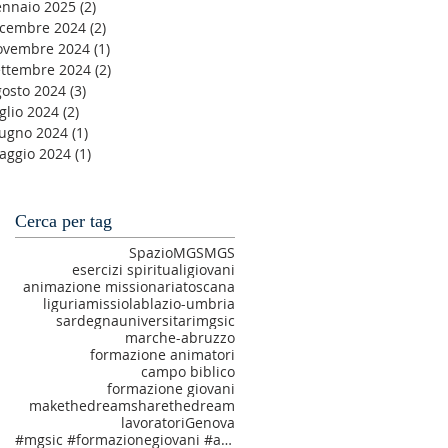
ennaio 2025
(2)
2 post
icembre 2024
(2)
2 post
ovembre 2024
(1)
1 post
ettembre 2024
(2)
2 post
gosto 2024
(3)
3 post
glio 2024
(2)
2 post
iugno 2024
(1)
1 post
aggio 2024
(1)
1 post
Cerca per tag
SpazioMGS
MGS
esercizi spirituali
giovani
animazione missionaria
toscana
liguria
missiolab
lazio-umbria
sardegna
universitari
mgsic
marche-abruzzo
formazione animatori
campo biblico
formazione giovani
makethedream
sharethedream
lavoratori
Genova
#mgsic #formazionegiovani #amatiechiamati #makethedream