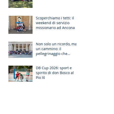
Alzati!”
Scoperchiamo i tetti: il
weekend di servizio
missionario ad Ancona
Non solo un ricordo, ma
un cammino: il
pellegrinaggio che
unisce le generazioni
DB Cup 2026: sport e
spirito di don Bosco al
Pio XI
Fermandosi a veder le
stelle - Esercizi spirituali
missionari Sardegna