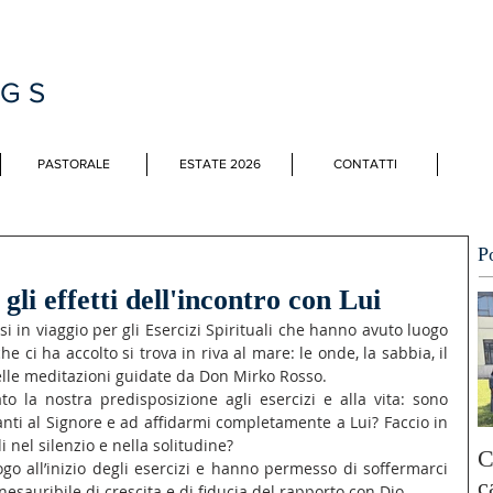
MGS
PASTORALE
ESTATE 2026
CONTATTI
P
gli effetti dell'incontro con Lui
 in viaggio per gli Esercizi Spirituali che hanno avuto luogo 
he ci ha accolto si trova in riva al mare: le onde, la sabbia, il 
elle meditazioni guidate da Don Mirko Rosso.
o la nostra predisposizione agli esercizi e alla vita: sono 
ti al Signore e ad affidarmi completamente a Lui? Faccio in 
 nel silenzio e nella solitudine?
C
all’inizio degli esercizi e hanno permesso di soffermarci 
c
nesauribile di crescita e di fiducia del rapporto con Dio.