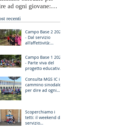
ire ad ogni giovane:
testimonianze globali e
Ragazzo, dico a te,
periferie umane
ost recenti
lzati!”
Campo Base 2 2026
- Dal servizio
all'affettività:
piccoli passi di
crescita
Campo Base 1 2026
- Parte viva del
progetto educativo
di don Bosco
Consulta MGS IC in
cammino sinodale
per dire ad ogni
giovane: “Ragazzo,
dico a te, Alzati!”
Scoperchiamo i
tetti: il weekend di
servizio
missionario ad