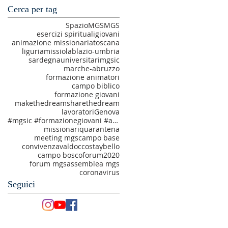
Cerca per tag
SpazioMGS
MGS
esercizi spirituali
giovani
animazione missionaria
toscana
liguria
missiolab
lazio-umbria
sardegna
universitari
mgsic
marche-abruzzo
formazione animatori
campo biblico
formazione giovani
makethedream
sharethedream
lavoratori
Genova
#mgsic #formazionegiovani #amatiechiamati #makethedream
missionari
quarantena
meeting mgs
campo base
convivenza
valdocco
staybello
campo bosco
forum2020
forum mgs
assemblea mgs
coronavirus
Seguici