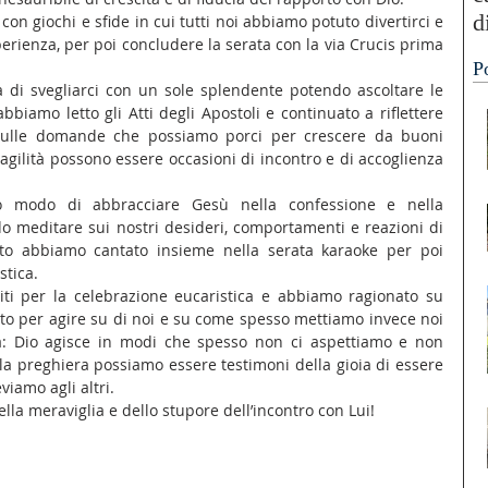
d
con giochi e sfide in cui tutti noi abbiamo potuto divertirci e 
erienza, per poi concludere la serata con la via Crucis prima 
“
P
A
di svegliarci con un sole splendente potendo ascoltare le 
abbiamo letto gli Atti degli Apostoli e continuato a riflettere 
 sulle domande che possiamo porci per crescere da buoni 
ragilità possono essere occasioni di incontro e di accoglienza 
 modo di abbracciare Gesù nella confessione e nella 
o meditare sui nostri desideri, comportamenti e reazioni di 
to abbiamo cantato insieme nella serata karaoke per poi 
stica.
ti per la celebrazione eucaristica e abbiamo ragionato su 
to per agire su di noi e su come spesso mettiamo invece noi 
ta: Dio agisce in modi che spesso non ci aspettiamo e non 
 preghiera possiamo essere testimoni della gioia di essere 
viamo agli altri.
ella meraviglia e dello stupore dell’incontro con Lui!