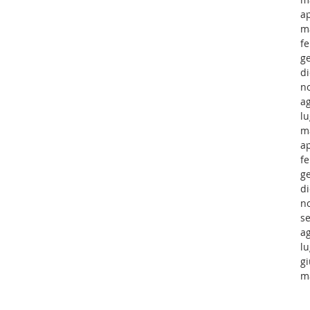
ap
m
f
g
d
n
a
lu
m
ap
f
g
d
n
s
a
lu
g
m