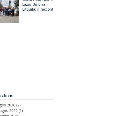
Lazio-Umbria-
GR Discernimento
L’Aquila: il racconto
degli Esercizi
Spirituali MGS a
Fiuggi
rchivio
glio 2026
(2)
2 post
iugno 2026
(1)
1 post
aggio 2026
(2)
2 post