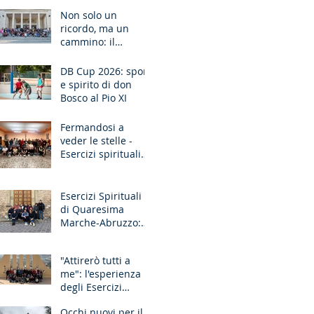
Ancona
Non solo un
ricordo, ma un
cammino: il
pellegrinaggio che
unisce le
DB Cup 2026: sport
generazioni
e spirito di don
Bosco al Pio XI
Fermandosi a
veder le stelle -
Esercizi spirituali
missionari
Sardegna
Esercizi Spirituali
di Quaresima
Marche-Abruzzo:
"Fate questo in
memoria di me!"
"Attirerò tutti a
me": l'esperienza
degli Esercizi
Spirituali MGS
Occhi nuovi per il
Liguria-Toscana e