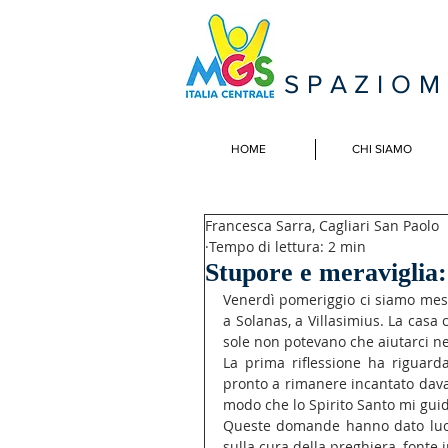
SPAZIO
HOME
CHI SIAMO
Francesca Sarra, Cagliari San Paolo
Tempo di lettura: 2 min
Stupore e meraviglia: 
Venerdì pomeriggio ci siamo messi
a Solanas, a Villasimius. La casa c
sole non potevano che aiutarci n
La prima riflessione ha riguardat
pronto a rimanere incantato davan
modo che lo Spirito Santo mi guidi
Queste domande hanno dato luogo 
sulla cura della preghiera, fonte i