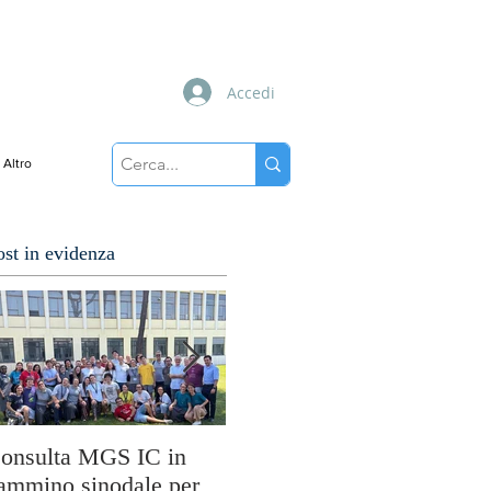
Accedi
Altro
ost in evidenza
onsulta MGS IC in
Cuori disarmati: il
So
ammino sinodale per
viaggio di MissioLab tra
M