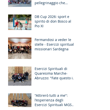
pellegrinaggio che
unisce le generazioni
DB Cup 2026: sport e
spirito di don Bosco al
Pio XI
Fermandosi a veder le
stelle - Esercizi spirituali
missionari Sardegna
Esercizi Spirituali di
Quaresima Marche-
Abruzzo: "Fate questo in
memoria di me!"
"Attirerò tutti a me":
l'esperienza degli
Esercizi Spirituali MGS
Liguria-Toscana e GR