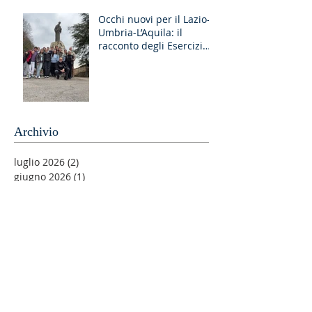
Discernimento
Occhi nuovi per il Lazio-
Umbria-L’Aquila: il
racconto degli Esercizi
Spirituali MGS a Fiuggi
Archivio
luglio 2026
(2)
2 post
giugno 2026
(1)
1 post
maggio 2026
(2)
2 post
aprile 2026
(2)
2 post
marzo 2026
(5)
5 post
febbraio 2026
(1)
1 post
gennaio 2026
(1)
1 post
dicembre 2025
(4)
4 post
novembre 2025
(3)
3 post
agosto 2025
(2)
2 post
luglio 2025
(2)
2 post